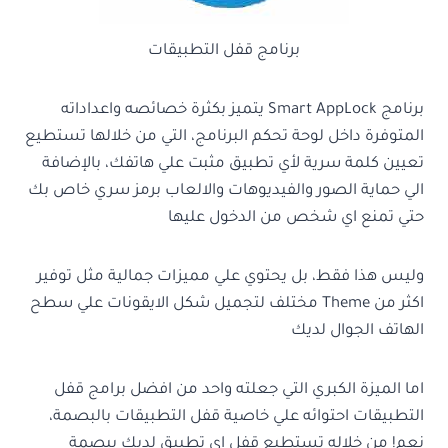
برنامج قفل التطبيقات
برنامج Smart AppLock يتميز بكثرة خصائصه واعداداته
المتوفرة داخل لوحة تحكم البرنامج، التي من خلالها تستطيع
تعيين كلمة سرية لأي تطبيق مثبت علي هاتفك، بالإضافة
الي حماية الصور والفيديوهات والالعاب برمز سري خاص بك
حتي تمنع اي شخص من الدخول عليها
وليس هذا فقط، بل يحتوي علي مميزات جمالية مثل توفير
اكثر من Theme مختلف لتجميل شكل الايقونات علي سطح
الهاتف الجوال لديك
اما الميزة الكبري التي جعلته واحد من افضل برامج قفل
التطبيقات احتوائه علي خاصية قفل التطبيقات بالبصمة،
نعم! من خلاله تستطيع قفل اي تطبيق لديك ببصمة