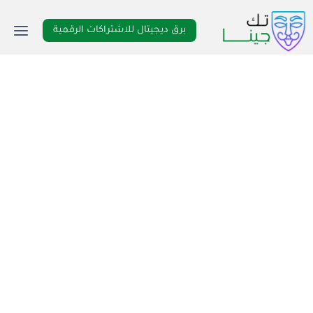
لتجاوز
لى
برق ديجيتال للاشتراكات الرقمية
لمحتوى