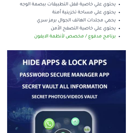
يحتوي علي خاصية قفل التطبيقات ببصمة الوجه
يحتوي علي مساحة تخزينية اًمنة
يحمي مجلدات الهاتف الجوال برمز سري
يحتوي علي خاصية التصفح الاًمن
برنامج مدفوع / مخصص لأنظمة الايفون