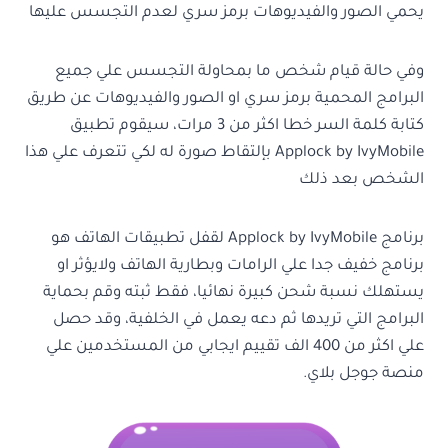
يحمي الصور والفيديوهات برمز سري لعدم التجسس عليها
وفي حالة قيام شخص ما بمحاولة التجسس علي جميع
البرامج المحمية برمز سري او الصور والفيديوهات عن طريق
كتابة كلمة السر خطا اكثر من 3 مرات، سيقوم تطبيق
Applock by IvyMobile بإلتقاط صورة له لكي تتعرف علي هذا
الشخص بعد ذلك
برنامج Applock by IvyMobile لقفل تطبيقات الهاتف هو
برنامج خفيف جدا علي الرامات وبطارية الهاتف ولايؤثر او
يستهلك نسبة شحن كبيرة نهائيا، فقط ثبته وقم بحماية
البرامج التي تريدها ثم دعه يعمل في الخلفية، وقد حصل
علي اكثر من 400 الف تقييم ايجابي من المستخدمين علي
منصة جوجل بلاي.