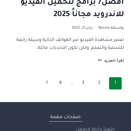
افضل7 برامج لتحميل الفيديو
للاندرويد مجاناً 2025
بواسطة
Basma
يناير 21, 2025
تعتبر مشاهدة الفيديو عبر الهواتف الذكية وسيلة رائعة
للتسلية والتعلم، ولكن تكون التحديات ماثلة…
افضل7
إقرأ المزيد
برامج
لتحميل
الفيديو
تنقل
الصفحة
8
…
3
2
1
للاندرويد
مجاناً
الصفحة
التالية
2025
صفحات مهمة
ابلغنا برابط لايعمل