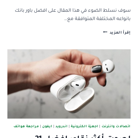
سوف نسلط الضوء في هذا المقال على افضل باور بانك
بانواعه المختلفة المتوافقة مع…
افضل
إقرأ المزيد
11
باور
بانك
للهواتف
واللابتوب
فى
السعودية
بالاسعار
2025
اتصالات وانترنت
|
اجهزة الكترونية
|
اندرويد
|
ايفون
|
مراجعة هواتف