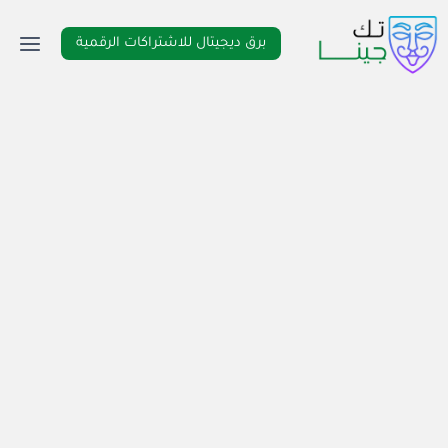
لتجاوز
لى
برق ديجيتال للاشتراكات الرقمية
لمحتوى