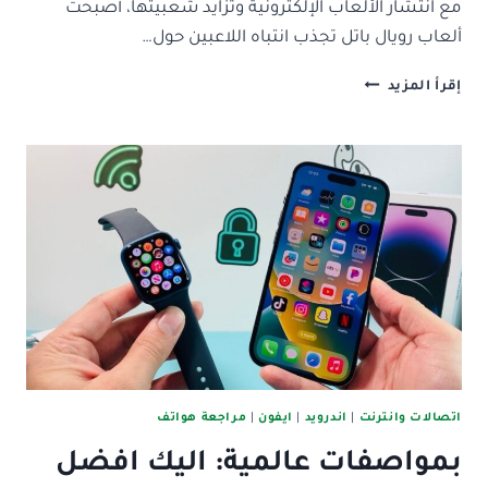
مع انتشار الألعاب الإلكترونية وتزايد شعبيتها، أصبحت
ألعاب رويال باتل تجذب انتباه اللاعبين حول…
افضل
إقرأ المزيد
11
لعبة
رويال
باتل
للاندرويد
والايفون
2025
…
قم
بالتحميل
الآن
اتصالات وانترنت
|
اندرويد
|
ايفون
|
مراجعة هواتف
بمواصفات عالمية: اليك افضل