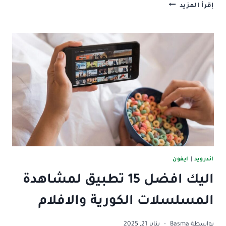
تعرف
إقرأ المزيد
على:
أفضل
13
تطبيق
لكتابة
الملاحظات
للاندرويد
والايفون
2025
اندرويد
|
ايفون
اليك افضل 15 تطبيق لمشاهدة
المسلسلات الكورية والافلام
بواسطة
Basma
يناير 21, 2025