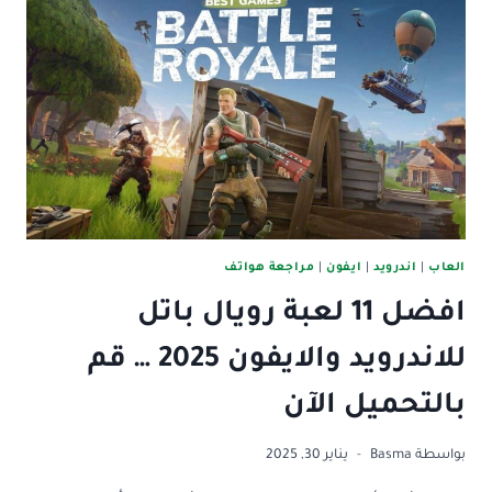
13
ساعة
ذكية
فى
العالم
2025
العاب
|
اندرويد
|
ايفون
|
مراجعة هواتف
افضل 11 لعبة رويال باتل
للاندرويد والايفون 2025 … قم
بالتحميل الآن
بواسطة
Basma
يناير 30, 2025