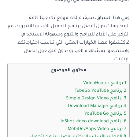
ذاكرة هاتفك للمشاهدة في أي وقت.
وفي هذا السياق، سيقدم لكم موقع تك جينا كافة
المعلومات حول أفضل برنامج لتحميل الفيديو للاندرويد، مع
التركيز على الأداء للبرامج والتنوع وسهولة الاستخدام،
فاكتشفوا معنا الخيارات المثلى التي تناسب احتياجاتكم،
واستمتعوا بمشاهدة الفيديو بدون قلق حول اتصال
الإنترنت.
محتوي الموضوع
1 برنامج VideoHunter
2 برنامج iTubeGo YouTube
3 برنامج Simple Design Video
4 برنامج Download Manager
5 برنامج YouTube Go
6 برنامج InShot video download
7 برنامج MobiDevApps Video
8 المعايير الأساسية لاختيار افضل برنامج لتحميل