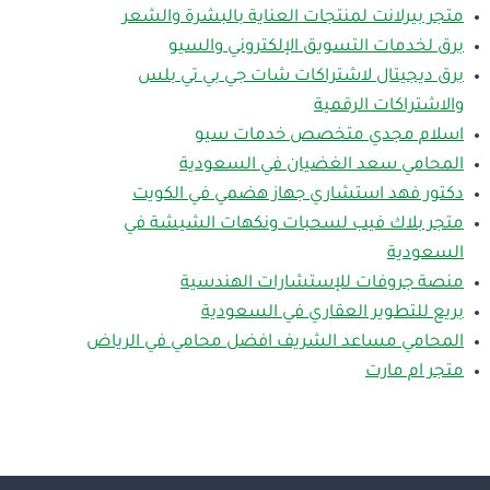
متجر بيرلانت لمنتجات العناية بالبشرة والشعر
برق لخدمات التسويق الإلكتروني والسيو
برق ديجيتال لاشتراكات شات جي بي تي بلس
والاشتراكات الرقمية
اسلام مجدي متخصص خدمات سيو
المحامي سعد الغضيان في السعودية
دكتور فهد استشاري جهاز هضمي في الكويت
متجر بلاك فيب لسحبات ونكهات الشيشة في
السعودية
منصة جروفات للإستشارات الهندسية
بريع للتطوير العقاري في السعودية
المحامي مساعد الشريف افضل محامي في الرياض
متجر ام مارت