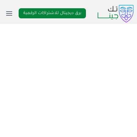
لتجاوز
لى
برق ديجيتال للاشتراكات الرقمية
لمحتوى