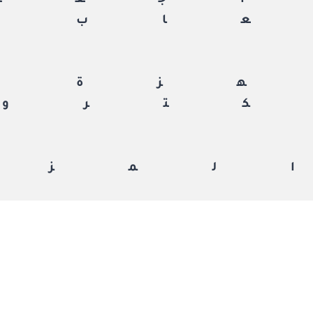
جعة
اب
زة
ترون
لمزي