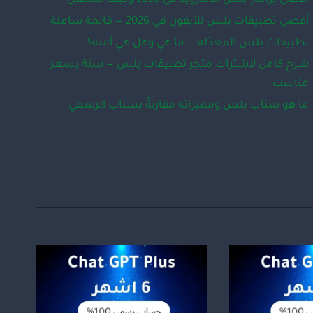
أفضل برامج بلس للأندرويد في 2026 وكيف تشتغل
أفضل تطبيقات بلس للأيفون في 2026 — قائمة شاملة
تطبيقات بلس المعدّلة — ما هي وهل هي آمنة؟
شرح كامل لاشتراك متجر تطبيقات بلس — سنة بسعر
مناسب
ما هو سناب بلس ومميزاته مقارنةً بسناب الرسمي