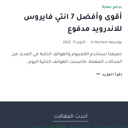
برامج حماية
أقوى وأفضل 7 انتي فايروس
للاندرويد مدفوع
بواسطة
A.Hesham
أكتوبر 11, 2022
جميعنا نستخدم الكمبيوتر والهواتف الذكية في العديد من
المجالات المهمة، فأصبحت الهواتف الذكية اليوم…
أقوى
إقرأ المزيد
وأفضل
7
انتي
فايروس
للاندرويد
مدفوع
أحدث المقالات