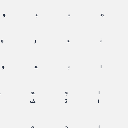
بيوت
دروي
يفون
جعة
تف