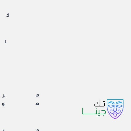
لتجاوز
لى
كم
لمحتوى
ان
ا
مرا
هوا