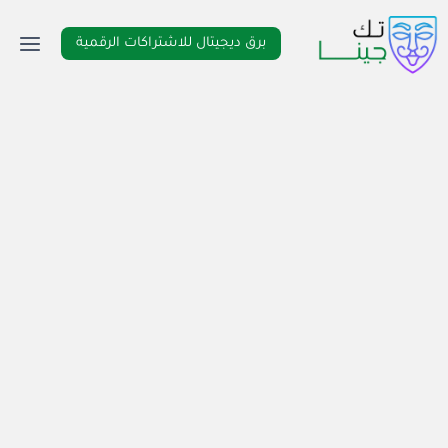
لتجاوز
لى
برق ديجيتال للاشتراكات الرقمية
لمحتوى