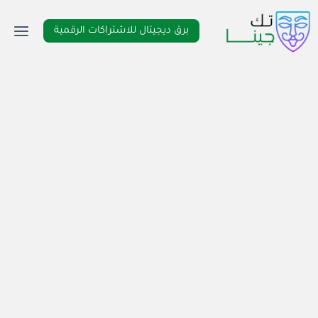
لتجاوز
لى
برق ديجيتال للاشتراكات الرقمية
لمحتوى