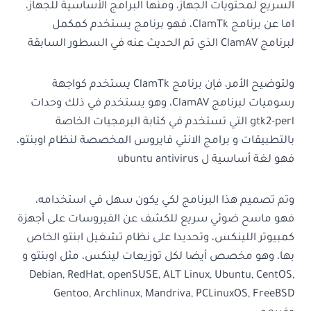
السريع لمحتويات الجهاز، ومنها البرامج الأساسية للجهاز،
اما عن برنامج ClamTk، فهو برنامج يستخدم كمكمل
لبرنامج ClamAV الذي تم الحديث عنه في السطور السابقة
ولتوضيح الأمر، فإن برنامج ClamTk يستخدم كواجهة
رسوميات لبرنامج ClamAV، وهو يستخدم في ذلك وحدات
gtk2-perl التي تستخدم في كتابة البرمجيات الخاصة
بالتطبيقات و برامج الانتي فايروس المخصصة لنظام اوبنتو،
فهو لغة أساسية ل ubuntu antivirus
وتم تصميم هذا البرنامج لكي يكون سهل في استخدامه،
فهو ماسح ضوئي سريع للكشف عن الفيروسات على أجهزة
كمبيوتر اللينكس، وتحديدا على نظام تشغيل ابنتو الخاص
بها، وهو مخصص أيضا لكل توزيعات لينكس، مثل اوبنتو و
Debian, RedHat, openSUSE, ALT Linux, Ubuntu, CentOS,
Gentoo, Archlinux, Mandriva, PCLinuxOS, FreeBSD