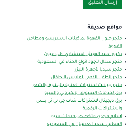
مواقع صديقة
متجر حلول القهوة لماكينات الاسبريسو ومطاحن
القهوة
دكتور احمد الهبش استشاري طب عيون
متجر سدال لأجود انواع الحناء في السعودية
متجر سيديا لأجهزة الليزر
متجر الطفل الذهبي لملابس الاطفال
متجر بيرلانت لمنتجات العناية بالبشرة والشعر
برق لخدمات التسويق الإلكتروني والسيو
برق ديجيتال لاشتراكات شات جي بي تي بلس
والاشتراكات الرقمية
اسلام مجدي متخصص خدمات سيو
المحامي سعد الغضيان في السعودية