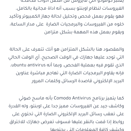
يعتبر كومودو انتي فايروس من أفضل أدوات مكافحة
الفيروسات لنظام اوبنتو بسبب أنه اداة مجانية بالكامل،
فهو يقوم بعمل فحص وتحليل لحالة جهاز الكمبيوتر وتأكيد
خلوه من الفيروسات والبرمجيات الضارة على مدار الساعة،
ويقوم بعمل هذه المهمة بشكل متزامن
والمقصود هنا بالشكل المتزامن هو أنك تتعرف على الحالة
التي توجد عليها جهازك في الوقت الصحيح، أي الوقت الحالي
الذي تقوم فيه بعملية الفحص، وبما أنه ubuntu antivirus،
فإنه يقاوم البرمجيات الضارة التي تهاجم مباشرة عناوين
البريد الإلكتروني قاصدة الرسائل وكلمات المرور
كما يتميز برنامج
Comodo Antivirus بأنه ماسح ضوئي
وكاشف جيد عن الفيروسات مميز جدا على اوبنتو، وله القدرة
على تعقب رسائل البريد الإلكتروني الضارة التي تحتوي على
روابط إذا قمت بالنقر عليها فسوف تعرض جهازك للاختراق
وكشف كافة المعلومات التي يحتويها