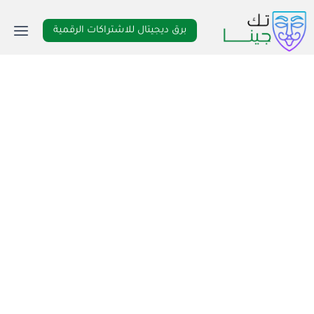
لتجاوز
لى
برق ديجيتال للاشتراكات الرقمية
لمحتوى