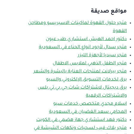
مواقع صديقة
متجر حلول القهوة لماكينات الاسبريسو ومطاحن
القهوة
دكتور احمد الهبش استشاري طب عيون
متجر سدال لأجود انواع الحناء في السعودية
متجر سيديا لأجهزة الليزر
متجر الطفل الذهبي لملابس الاطفال
متجر بيرلانت لمنتجات العناية بالبشرة والشعر
برق لخدمات التسويق الإلكتروني والسيو
برق ديجيتال لاشتراكات شات جي بي تي بلس
والاشتراكات الرقمية
اسلام مجدي متخصص خدمات سيو
المحامي سعد الغضيان في السعودية
دكتور فهد استشاري جهاز هضمي في الكويت
متجر بلاك فيب لسحبات ونكهات الشيشة في