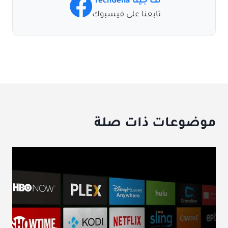
تك جينا TechGena
تابعنا على فيسبوك
موضوعات ذات صلة