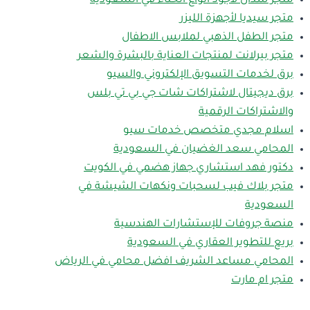
متجر سدال لأجود انواع الحناء في السعودية
متجر سيديا لأجهزة الليزر
متجر الطفل الذهبي لملابس الاطفال
متجر بيرلانت لمنتجات العناية بالبشرة والشعر
برق لخدمات التسويق الإلكتروني والسيو
برق ديجيتال لاشتراكات شات جي بي تي بلس
والاشتراكات الرقمية
اسلام مجدي متخصص خدمات سيو
المحامي سعد الغضيان في السعودية
دكتور فهد استشاري جهاز هضمي في الكويت
متجر بلاك فيب لسحبات ونكهات الشيشة في
السعودية
منصة جروفات للإستشارات الهندسية
بريع للتطوير العقاري في السعودية
المحامي مساعد الشريف افضل محامي في الرياض
متجر ام مارت