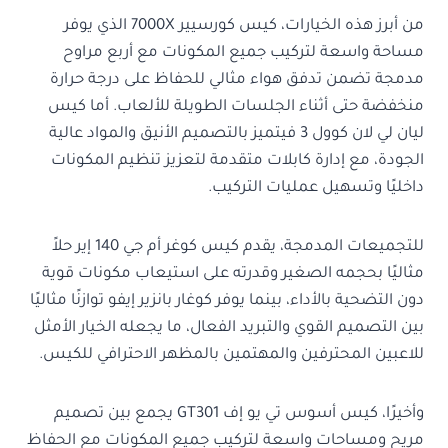
من أبرز هذه الخيارات، كيس كورسيير 7000X الذي يوفر
مساحة واسعة لتركيب جميع المكونات مع أربع مراوح
مدمجة تضمن تدفق هواء مثالي للحفاظ على درجة حرارة
منخفضة حتى أثناء الجلسات الطويلة للألعاب. أما كيس
ليان لي لان كوول 3 فيتميز بالتصميم الأنيق والمواد عالية
الجودة، مع إدارة كابلات متقدمة لتعزيز تنظيم المكونات
داخليًا وتسهيل عمليات التركيب.
للتجميعات المدمجة، يقدم كيس كوغر أم جي 140 إير حلاً
مثاليًا بحجمه الصغير وقدرته على استيعاب مكونات قوية
دون التضحية بالأداء، بينما يوفر كوغار بانزير إيفو توازنًا مثاليًا
بين التصميم القوي والتبريد الفعال، ما يجعله الخيار الأمثل
للاعبين المحترفين والمهتمين بالمظهر الاحترافي للكيس.
وأخيرًا، كيس أسوس تي يو إف GT301 يجمع بين تصميم
مريح ومساحات واسعة لتركيب جميع المكونات مع الحفاظ