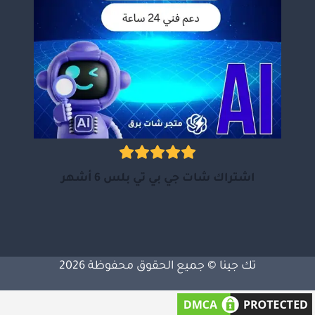
اشتراك شات جي بي تي بلس 6 أشهر
تك جينا © جميع الحقوق محفوظة 2026