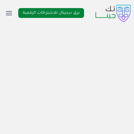
لتجاوز
لى
برق ديجيتال للاشتراكات الرقمية
لمحتوى