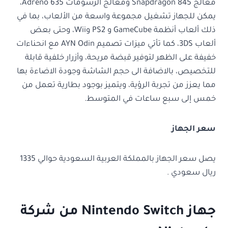
معالج Snapdragon 845 ومعالج الرسومات Adreno 635،
يمكن للجهاز تشغيل مجموعة واسعة من الألعاب، بما في
ذلك ألعاب أنظمة GameCube و PS2 وWii، وحتى بعض
ألعاب 3DS، كما تأتي ميزات تصميم AYN Odin مع انحناءات
خفيفة على الظهر لتوفير قبضة مريحة، وأزرار خلفية قابلة
للتخصيص، بالاضافة الى حجم الشاشة وجودة الاضاءة بها
مما يعزز من تجربة الرؤية، ويتميز بوجود بطارية تعمل من
خمس إلى سبع ساعات في المتوسط.
سعر الجهاز
يصل سعر الجهاز بالمملكة العربية السعودية حوالي 1335
ريال سعودي .
جهاز Nintendo Switch من شركة