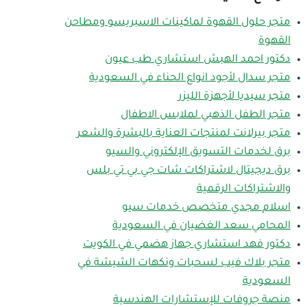
متجر حلول القهوة لماكينات الاسبريسو ومطاحن
القهوة
دكتور احمد الهبش استشاري طب عيون
متجر سدال لأجود انواع الحناء في السعودية
متجر سيديا لأجهزة الليزر
متجر الطفل الذهبي لملابس الاطفال
متجر بيرلانت لمنتجات العناية بالبشرة والشعر
برق لخدمات التسويق الإلكتروني والسيو
برق ديجيتال لاشتراكات شات جي بي تي بلس
والاشتراكات الرقمية
اسلام مجدي متخصص خدمات سيو
المحامي سعد الغضيان في السعودية
دكتور فهد استشاري جهاز هضمي في الكويت
متجر بلاك فيب لسحبات ونكهات الشيشة في
السعودية
منصة جروفات للإستشارات الهندسية