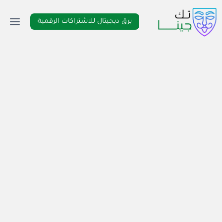
لتجاوز
لى
برق ديجيتال للاشتراكات الرقمية
لمحتوى