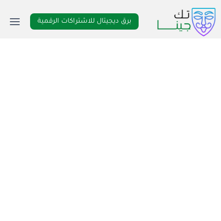
لتجاوز
لى
برق ديجيتال للاشتراكات الرقمية
لمحتوى