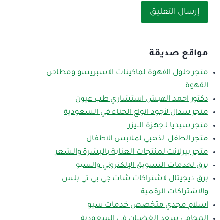
مواقع صديقة
متجر حلول القهوة لماكينات الاسبريسو ومطاحن
القهوة
دكتور احمد الهبش استشاري طب عيون
متجر سدال لأجود انواع الحناء في السعودية
متجر سيديا لأجهزة الليزر
متجر الطفل الذهبي لملابس الاطفال
متجر بيرلانت لمنتجات العناية بالبشرة والشعر
برق لخدمات التسويق الإلكتروني والسيو
برق ديجيتال لاشتراكات شات جي بي تي بلس
والاشتراكات الرقمية
اسلام مجدي متخصص خدمات سيو
المحامي سعد الغضيان في السعودية