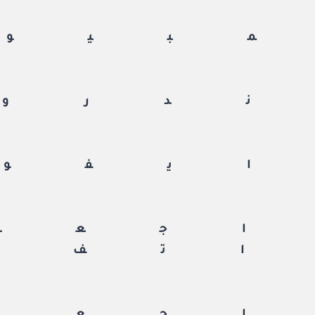
بيوت
دروي
يفون
جعة
تف