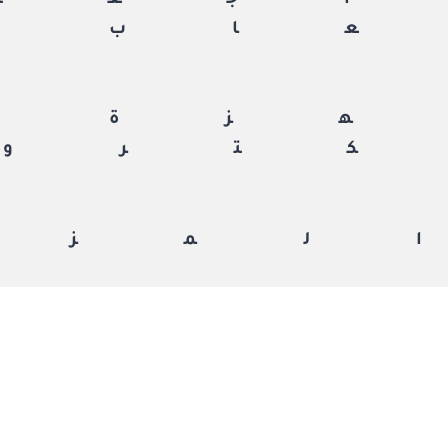
جعة
اب
زة
ترون
لمزي