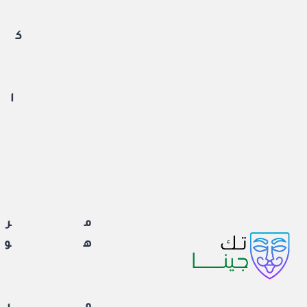
لتجاوز
لى
كم
لمحتوى
ان
ا
مرا
هوا