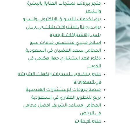
متجر بيرلانت لمنتجات العناية بالبشرة
والشعر
برق لخدمات التسويق الإلكتروني والسيو
برق ديجيتال لاشتراكات شات جي بي تي
بلس والاشتراكات الرقمية
اسلام مجدي متخصص خدمات سيو
المحامي سعد الغضيان في السعودية
دكتور فهد استشاري جهاز هضمي في
الكويت
متجر بلاك فيب لسحبات ونكهات الشيشة
في السعودية
منصة جروفات للإستشارات الهندسية
بريع للتطوير العقاري في السعودية
المحامي مساعد الشريف افضل محامي
في الرياض
متجر ام مارت