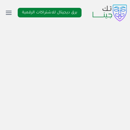
لتجاوز
لى
برق ديجيتال للاشتراكات الرقمية
لمحتوى