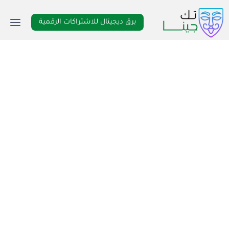
لتجاوز
لى
برق ديجيتال للاشتراكات الرقمية
لمحتوى