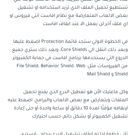
تستطيع تحميل الملف الذي تريد استخدامه او تشغيل
بعض الالعاب المتعارضة مع نظام افاست انتي فيروس او
اي ملف اًخر لن يعمل الا عند ايقاف افاست
في الخطوة الاولي ستجد قائمة Protection اضغط عليها
وبعد ذلك انتقل الي Core Shields، وبعد ذلك ستري جميع
الدروع التي يستخدمها برنامج افاست في حماية الكمبيوتر
من الفيروسات مثل: File Shield، Behavior Shield، Web
Shield و Mail Shield
وكل ماعليك الاًن هو تعطيل الدرع الذي يمنع تحميل
الملفات ويتعارض مع بعض الالعاب والبرامج، اضغط عليه
لإيقافه مؤقتًا لمدة 10 دقائق أو ساعة واحدة أو حتى إعادة
تشغيل الكمبيوتر أو بشكل دائم، حسب اختيارك
ثاني خطوة إذا تم إيقاف تشغيل الدرع بنجاح ، فسترى