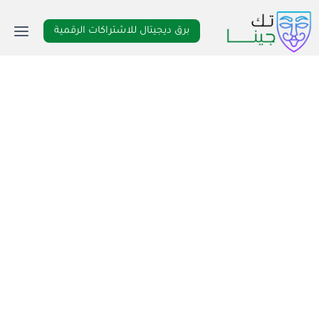
لتجاوز
لى
برق ديجيتال للاشتراكات الرقمية
لمحتوى