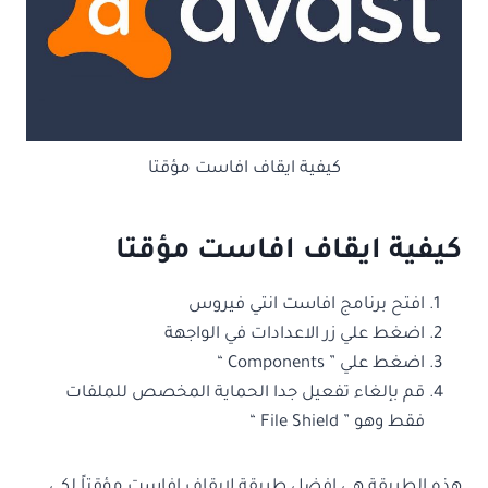
كيفية ايقاف افاست مؤقتا
كيفية ايقاف افاست مؤقتا
افتح برنامج افاست انتي فيروس
اضغط علي زر الاعدادات في الواجهة
اضغط علي ” Components “
قم بإلغاء تفعيل جدا الحماية المخصص للملفات
فقط وهو ” File Shield “
هذه الطريقة هي افضل طريقة لإيقاف افاست مؤقتاً لكي