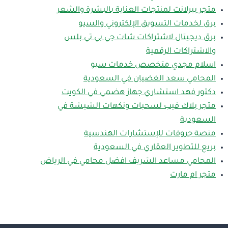
متجر بيرلانت لمنتجات العناية بالبشرة والشعر
برق لخدمات التسويق الإلكتروني والسيو
برق ديجيتال لاشتراكات شات جي بي تي بلس
والاشتراكات الرقمية
اسلام مجدي متخصص خدمات سيو
المحامي سعد الغضيان في السعودية
دكتور فهد استشاري جهاز هضمي في الكويت
متجر بلاك فيب لسحبات ونكهات الشيشة في
السعودية
منصة جروفات للإستشارات الهندسية
بريع للتطوير العقاري في السعودية
المحامي مساعد الشريف افضل محامي في الرياض
متجر ام مارت