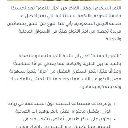
التمر السكري المفتل الفاخر من “جزلا للتمور” يُعد تجسيدًا
حقيقيًا للجودة والنكهة الاستثنائية التي تميز أفضل ما
تقدمه الأرض السعودية, يأتي هذا النوع من التمور بخصائص
فريدة تجعله من أكثر الأنواع طلبًا في الأسواق المحلية
والدولية.
“التمور المفتلة” تعني أن بشرة التمر ملتوية وملتصقة
باللب، ما بين الطرية والجافة، مما يعطي قوامًا متماسكًا
ومذاقًا غنيًا, التمر السكري المفتل من “جزلا” يتميز بسهولة
فصل البذور عن اللب، مما يجعله مثاليًا للحشي بالمكسرات
وتقديمه كوجبة فاخرة.
يوفر طاقة مستدامة للجسم دون المساهمة في زيادة
الوزن، بفضل محتواه الغني بالكربوهيدرات الصحية.
يحتوي على سكر طبيعي يُمتص بشكل جيد في
الجسم، مما يضمن عدم التسبب في ارتفاع مفاجئ