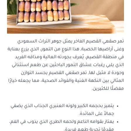
تمر صقعي القصيم الفاخر يمثل جوهر التراث السعودي
وغنى أراضيها الخصبة, هذا النوع من التمور، الذي يزرع بعناية
في منطقة القصيم، يُعرف بجودته العالية ومذاقه الفريد
الذي يلبي رغبات عشاق التمور الباحثين عن طعم استثنائي
وجودة لا مثيل لها, تمر صقعي القصيم يجسد التوازن
المثالي بين النكهة الغنية والفوائد الصحية، مما يجعله خيارًا
مفضلًا للكثيرين.
يتميز بحجمه الكبير ولونه العنبري الجذاب الذي يضفي
جمالاً على المائدة.
يمتاز بقوامه الناعم ولحمه الطري الذي يذوب في الفم،
مقدمًا تجربة طعم فريدة.