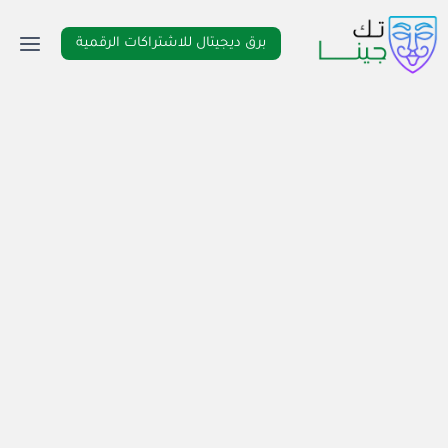
لتجاوز
لى
برق ديجيتال للاشتراكات الرقمية
لمحتوى