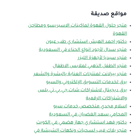
مواقع صديقة
متجر حلول القهوة لماكينات الاسبريسو ومطاحن
القهوة
دكتور احمد الهبش استشاري طب عيون
متجر سدال لأجود انواع الحناء في السعودية
متجر سيديا لأجهزة الليزر
متجر الطفل الذهبي لملابس الاطفال
متجر بيرلانت لمنتجات العناية بالبشرة والشعر
برق لخدمات التسويق الإلكتروني والسيو
برق ديجيتال لاشتراكات شات جي بي تي بلس
والاشتراكات الرقمية
اسلام مجدي متخصص خدمات سيو
المحامي سعد الغضيان في السعودية
دكتور فهد استشاري جهاز هضمي في الكويت
متجر بلاك فيب لسحبات ونكهات الشيشة في