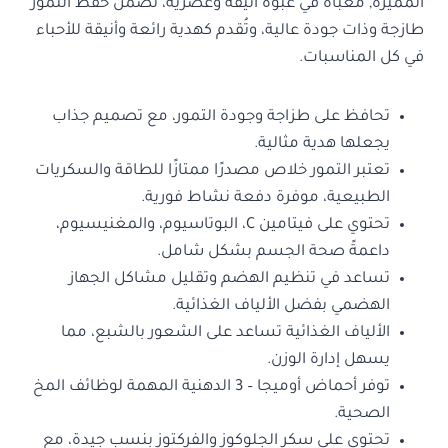
المميزة, معبأة في عبوة أنيقة وعصرية، تضمن حفظ التمور
طازجة وذات جودة عالية، وتُقدم كهدية رائعة وأنيقة للأحباء
في كل المناسبات.
تحافظ على طزاجة وجودة التمور، مع تصميم جذاب
يجعلها هدية مثالية.
تعتبر التمور خلاص مصدرًا ممتازًا للطاقة والسكريات
الطبيعية، موفرة دفعة نشاط فورية.
تحتوي على فيتامين C، البوتاسيوم، والمغنيسيوم،
داعمةً صحة الجسم بشكل شامل.
تساعد في تنظيم الهضم وتقليل مشاكل الجهاز
الهضمي بفضل الألياف الغذائية.
الألياف الغذائية تساعد على الشعور بالشبع، مما
يسهل إدارة الوزن.
توفر أحماض أوميجا – 3 الدهنية المهمة لوظائف المخ
الصحية.
تحتوي على سكر الجلوكوز والفركتوز بنسب جيدة، مع