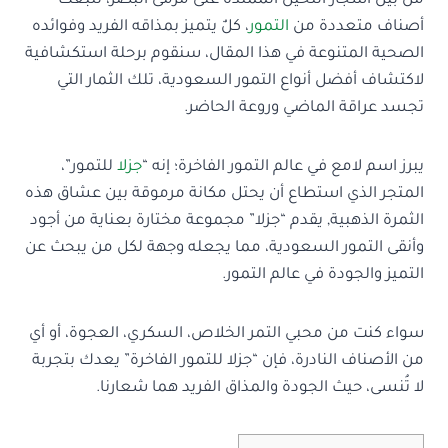
من بين أشجار النخيل الممتدة على مرمى البصر، تنبعث
أصناف متعددة من
التمور
، كلٌ يتميز بمذاقه الفريد وفوائده
الصحية المتنوعة في هذا المقال، سنقوم برحلة استكشافية
لاكتشاف أفضل أنواع التمور السعودية، تلك الثمار التي
تجسد عراقة الماضي وروعة الحاضر.
يبرز اسم لامع في عالم التمور الفاخرة؛ إنه “
جزلا
للتمور”،
المتجر الذي استطاع أن يحتل مكانة مرموقة بين عشاق هذه
الثمرة الذهبية, يقدم “جزلا” مجموعة مختارة بعناية من أجود
وأنقى التمور السعودية، مما يجعله وجهة لكل من يبحث عن
التميز والجودة في عالم التمور.
سواء كنت من محبي التمر الخلاص، السكري، العجوة، أو أي
من الأصناف النادرة، فإن “جزلا للتمور الفاخرة” يعدك بتجربة
لا تُنسى، حيث الجودة والمذاق الفريد هما شعارنا.