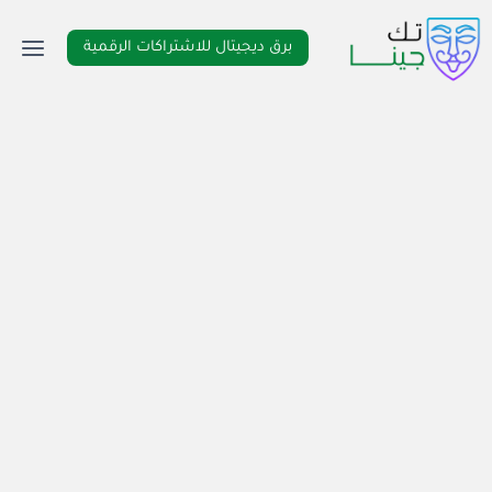
لتجاوز
لى
برق ديجيتال للاشتراكات الرقمية
لمحتوى