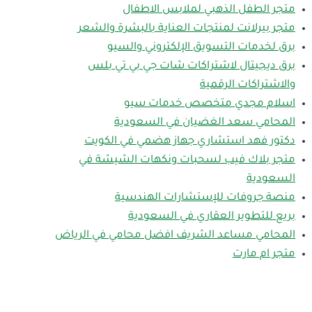
متجر الطفل الذهبي لملابس الاطفال
متجر بيرلانت لمنتجات العناية بالبشرة والشعر
برق لخدمات التسويق الإلكتروني والسيو
برق ديجيتال لاشتراكات شات جي بي تي بلس
والاشتراكات الرقمية
اسلام مجدي متخصص خدمات سيو
المحامي سعد الغضيان في السعودية
دكتور فهد استشاري جهاز هضمي في الكويت
متجر بلاك فيب لسحبات ونكهات الشيشة في
السعودية
منصة جروفات للإستشارات الهندسية
بريع للتطوير العقاري في السعودية
المحامي مساعد الشريف افضل محامي في الرياض
متجر ام مارت