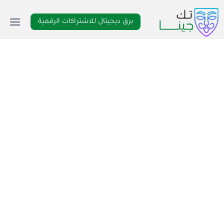
لتجاوز
لى
برق ديجيتال للاشتراكات الرقمية
لمحتوى