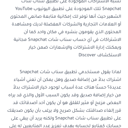
تشبه الاشتراكات الموجودة على تطبيق سناب شات
Snapchat تلك الموجودة على تطبيق اليوتيوب YouTube
الشهير حيث أنها توفر لك إمكانية متابعة صانعي المحتوى
أو العلامات التجارية والشركات المفضلة لديك ومشاهدة
المحتوى الذي يقومون بنشره في مكان واحد كما أن
الاشتراكات في أي حساب سناب شات Snapchat مجانية
ويمكنك إدارة الاشتراكات والإشعارات ضمن خيار
الاستكشاف Discover
لماذا يقول مستخدمي تطبيق سناب شات Snapchat
اشتراك بدلاً من إضافة صديق وهل يمكن أن تعني أشياء
عديدة؟ حسنًا هناك عدة أسباب لوجود خيار الاشتراك بدلاً
من خيار إضافة صديق وقد يكون السبب الأول والذي قد يراه
البعض مزعج أو مثير للقلق هو أن يكون أحد أصدقائك قد
قرر إلغاء صداقتك بشكل صريح ولا يرغب بأن يكون صديقك
على تطبيق سناب شات Snapchat ولكنه يريد أن يبقي على
حسابك كمتابع لحسابه بهدف تعزيز عدد المتابعين له على