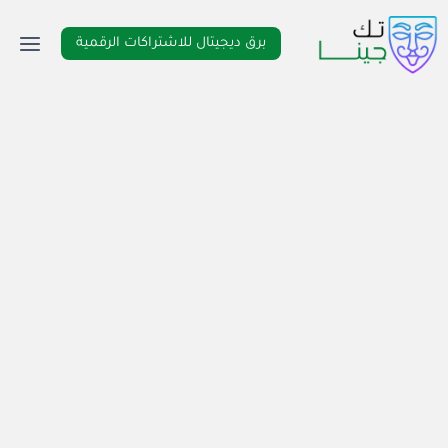
لتجاوز
لى
برق ديجيتال للاشتراكات الرقمية
لمحتوى