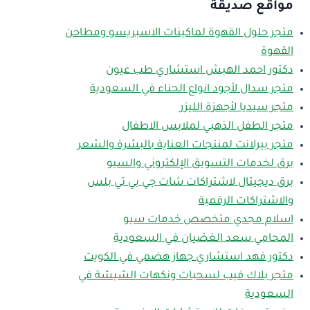
مواقع صديقة
متجر حلول القهوة لماكينات الاسبريسو ومطاحن
القهوة
دكتور احمد الهبش استشاري طب عيون
متجر سدال لأجود انواع الحناء في السعودية
متجر سيديا لأجهزة الليزر
متجر الطفل الذهبي لملابس الاطفال
متجر بيرلانت لمنتجات العناية بالبشرة والشعر
برق لخدمات التسويق الإلكتروني والسيو
برق ديجيتال لاشتراكات شات جي بي تي بلس
والاشتراكات الرقمية
اسلام مجدي متخصص خدمات سيو
المحامي سعد الغضيان في السعودية
دكتور فهد استشاري جهاز هضمي في الكويت
متجر بلاك فيب لسحبات ونكهات الشيشة في
السعودية