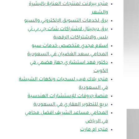
متجر بيرلانت لمنتجات العناية بالبشرة
والشعر
برق لخدمات التسويق الإلكتروني والسيو
برق ديجيتال لاشتراكات شات جي بي تي
بلس والاشتراكات الرقمية
اسلام مجدي متخصص خدمات سيو
المحامي سعد الغضيان في السعودية
دكتور فهد استشاري جهاز هضمي في
الكويت
متجر بلاك فيب لسحبات ونكهات الشيشة
في السعودية
منصة جروفات للإستشارات الهندسية
بريع للتطوير العقاري في السعودية
المحامي مساعد الشريف افضل محامي
في الرياض
متجر ام مارت