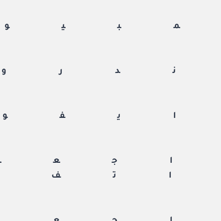
بيوت
دروي
يفون
جعة
تف