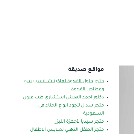
مواقع صديقة
متجر حلول القهوة لماكينات الاسبريسو
ومطاحن القهوة
دكتور احمد الهبش استشاري طب عيون
متجر سدال لأجود انواع الحناء في
السعودية
متجر سيديا لأجهزة الليزر
متجر الطفل الذهبي لملابس الاطفال