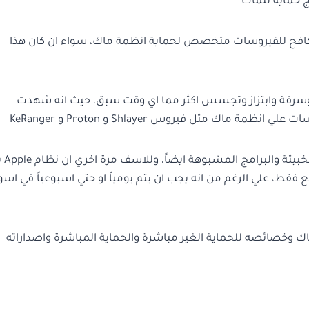
ج حماية للماك
ج كل من يستخدم جهاز Mac الي برنامج مكافح للفيروسات متخصص لحماية انظمة ماك، سواء ان كان هذا
ل وسرقة وابتزاز وتجسس اكثر مما اي وقت سبق، حيث انه شهدت
ك مثل فيروس Shlayer و Proton و KeRanger
وتعاني الاًن اجهزة ما
 فقط، علي الرغم من انه يجب ان يتم يومياً او حتي اسبوعياً في اسو
خصائصه للحماية الغير مباشرة والحماية المباشرة واصداراته