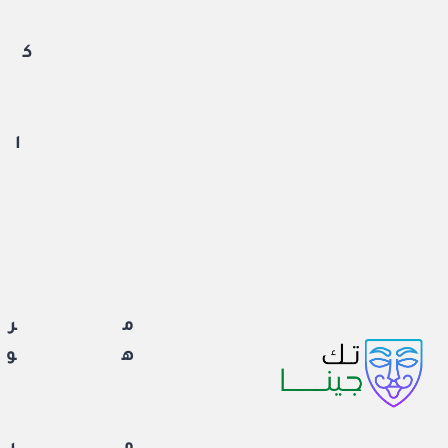
لتجاوز
لى
كم
لمحتوى
ان
ا
مرا
هوا