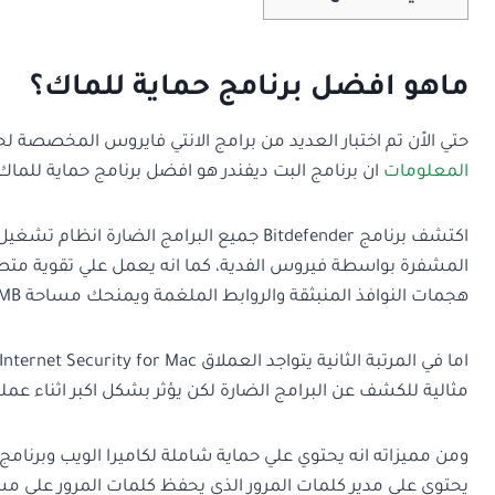
ماهو افضل برنامج حماية للماك؟
حتي الاًن تم اختبار العديد من برامج الانتي فايروس المخصصة لح
المعلومات
ان برنامج البت ديفندر هو افضل برنامج حماية للماك
اكتشف برنامج Bitdefender جميع البرامج الضا
المشفرة بواسطة فيروس الفدية، كما انه يعمل علي تقوية م
هجمات النوافذ المنبثقة والروابط الملغمة ويمنحك مساحة 200MB لإتصال في بي ان مشفر يحميك من الاختراق
مثالية للكشف عن البرامج الضارة لكن يؤثر بشكل اكبر اثناء ع
ومن مميزاته انه يحتوي علي حماية شاملة لكاميرا الويب وبرنامج
يحتوي علي مدير كلمات المرور الذي يحفظ كلمات المرور علي م