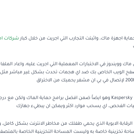
ماية اجهزة ماك، واثبتت التجارب التي اجريت من خلال كبار
شركات ام
رة انظام تشغيل ماك وويندوز في الاختبارات المعملية التي اجريت عليه، واعاد الملف
تصفح الويب الخاص بك ضد اي هجمات تحدث بشكل غير مباشر مثل
اما في المرتبة الثانية يتواجد العملاق Kaspersky Internet Security for Mac وهو ايضاً ضمن افضل برامج حماية الماك ولكن مع
مليات الفحص، اي يسحب موارد اكثر ويمكن ان يبطيء جهازك
 الرقابة الابوية الذي يحمي طفلك من مخاطر الانترنت بشكل كامل، وا
ساحة تخزينية خاصة به وليست المساحة التخزينية الخاصة بالمتصف