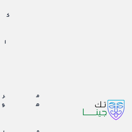
لتجاوز
لى
كم
لمحتوى
ان
ا
مرا
هوا