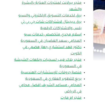
متجر بيرلانت لمنتجات العناية بالبشرة
والشعر
برق لخدمات التسويق الإلكتروني والسيو
برق ديجيتال لاشتراكات شات جي بي تي
بلس والاشتراكات الرقمية
اسلام مجدي متخصص خدمات سيو
المحامي سعد الغضيان في السعودية
دكتور فهد استشاري جهاز هضمي في
الكويت
متجر بلاك فيب لسحبات ونكهات الشيشة
في السعودية
منصة جروفات للإستشارات الهندسية
بريع للتطوير العقاري في السعودية
المحامي مساعد الشريف افضل محامي
في الرياض
متجر ام مارت