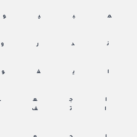
بيوت
دروي
يفون
جعة
تف