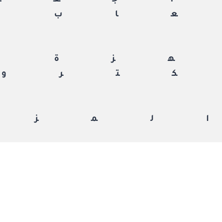
جعة
اب
زة
ترون
لمزي