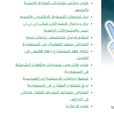
متجر بيرلانت لمنتجات العناية بالبشرة
والشعر
برق لخدمات التسويق الإلكتروني والسيو
برق ديجيتال لاشتراكات شات جي بي تي
بلس والاشتراكات الرقمية
اسلام مجدي متخصص خدمات سيو
المحامي سعد الغضيان في السعودية
دكتور فهد استشاري جهاز هضمي في
الكويت
متجر بلاك فيب لسحبات ونكهات الشيشة
في السعودية
منصة جروفات للإستشارات الهندسية
بريع للتطوير العقاري في السعودية
المحامي مساعد الشريف افضل محامي
في الرياض
متجر ام مارت
ا