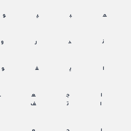
بيوت
دروي
يفون
جعة
تف