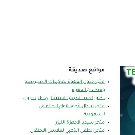
مواقع صديقة
متجر حلول القهوة لماكينات الاسبريسو
ومطاحن القهوة
دكتور احمد الهبش استشاري طب عيون
متجر سدال لأجود انواع الحناء في
السعودية
متجر سيديا لأجهزة الليزر
متجر الطفل الذهبي لملابس الاطفال