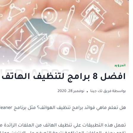
اندرويد
افضل 8 برامج لتنظيف الهاتف وتحسين ادائه لعام 2025
بواسطة
فريق تك جينا
نوفمبر 28, 2020
هل تعلم ماهي فوائد برامج تنظيف الهواتف؟ مثل برنامج CCleaner وبرنامج Advanced SystemCare وبرنامج SD Maid
تعمل هذه التطبيقات علي تنظيف الهاتف من الملفات الزائدة مما