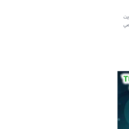
يت
ضي