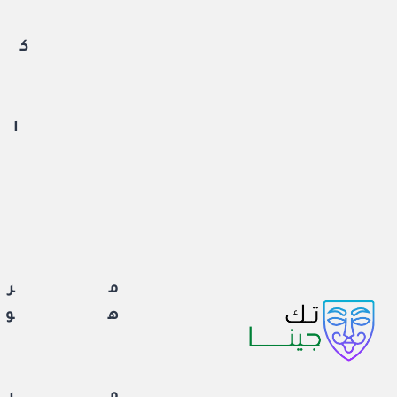
لتجاوز
لى
كم
لمحتوى
ان
ا
مرا
هوا