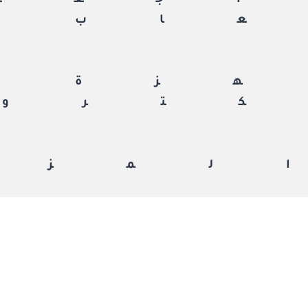
جعة
اب
زة
ترون
لمزي