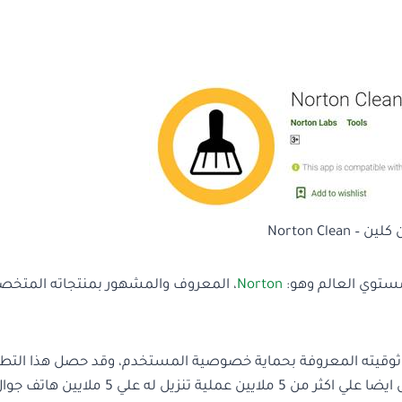
Norton Clean
Norton
، المعروف والمشهور بمنتجاته المتخ
ف الهاتف هو جودته وموثوقيته المعروفة بحماية خصوصية المستخدم، وقد حصل هذا الت
علي تصنيف 4.7 نجوم حتي الاًن علي متجر Google Play، وقد حصل ايضا علي اكثر من 5 ملايين عملية تنزيل له علي 5 ملايين ها