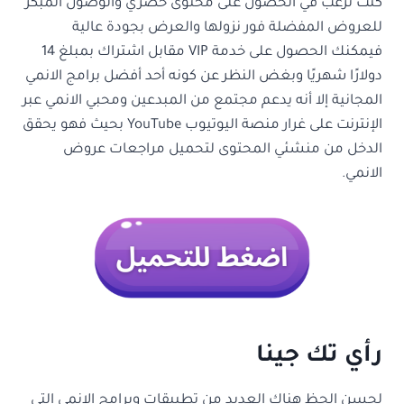
كنت ترغب في الحصول على محتوى حصري والوصول المبكر
للعروض المفضلة فور نزولها والعرض بجودة عالية
فيمكنك الحصول على خدمة VIP مقابل اشتراك بمبلغ 14
دولارًا شهريًا وبغض النظر عن كونه أحد أفضل برامج الانمي
المجانية إلا أنه يدعم مجتمع من المبدعين ومحبي الانمي عبر
الإنترنت على غرار منصة اليوتيوب YouTube بحيث فهو يحقق
الدخل من منشئي المحتوى لتحميل مراجعات عروض
الانمي.
رأي تك جينا
لحسن الحظ هناك العديد من تطبيقات وبرامج الانمي التي