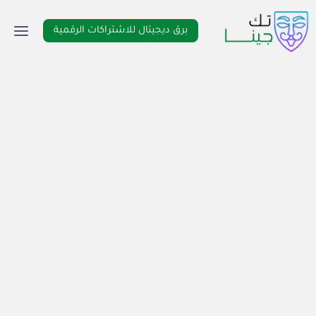
لتجاوز
لى
برق ديجيتال للاشتراكات الرقمية
لمحتوى