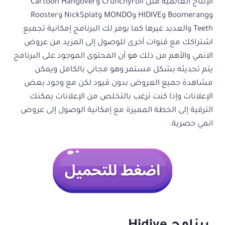
الإنتاج العالمية مثل Crunchyroll وCartoon Hangover
وBoomerang وHIDIVE وMONDO وNickSplat وRooster
Teeth والعديد غيرها كما يوفر لك البرنامج إمكانية تجميع
اشتراكك مع قنوات أخرى للوصول إلى المزيد من عروض
الانمي والأهم من ذلك هو أن المحتوى الموجود على البرنامج
يتم تحديثه بشكل مستمر وهو مجاني بالكامل ويمكن
مشاهدة جميع العروض بدون قيود لكن مع وجود بعض
الإعلانات وإذا كنت ترغب بالتخلص من الإعلانات يمكنك
الترقية إلى الخطة المميزة مع إمكانية الوصول إلى عروض
انمي حصرية.