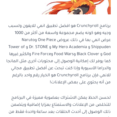
برنامج Crunchyroll هو افضل تطبيق انمي للايفون ولسبب
وجيه وهو كونه يضم مجموعة واسعة من أكثر من 1000
عرض انمي بما في ذلك عروض One Piece وNaruto
Shippuden و My Hero Academia و Dr. STONE و Tower of
God و Black Clover وFood Wars وFire Force والكثير غيرها
كما يوفر لك إمكانية الوصول إلى محتويات أخرى مثل المانجا
والدراما الآسيوية وإذا كنت تبحث عن أفضل تطبيق مجاني
للانمي فإن برنامج Crunchyroll هو الخيار رقم واحد بالرغم
من أنه يحتوي على بعض الإعلانات!
لحسن الحظ يمكن الاشتراك بعضوية مميزة في البرنامج
للتخلص من الإعلانات والاستمتاع بمزايا إضافية ويتضمن
ذلك الوصول إلى أحدث الحلقات بعد ساعة واحدة فقط من