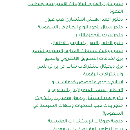
متجر حلول القهوة لماكينات الاسبريسو ومطاحن
القهوة
دكتور احمد الهبش استشاري طب عيون
متجر سدال لأجود انواع الحناء في السعودية
متجر سيديا لأجهزة الليزر
متجر الطفل الذهبي لملابس الاطفال
متجر بيرلانت لمنتجات العناية بالبشرة والشعر
برق لخدمات التسويق الإلكتروني والسيو
برق ديجيتال لاشتراكات شات جي بي تي بلس
والاشتراكات الرقمية
اسلام مجدي متخصص خدمات سيو
المحامي سعد الغضيان في السعودية
دكتور فهد استشاري جهاز هضمي في الكويت
متجر بلاك فيب لسحبات ونكهات الشيشة في
السعودية
منصة جروفات للإستشارات الهندسية
بريع للتطوير العقاري في السعودية