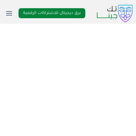
لتجاوز
لى
برق ديجيتال للاشتراكات الرقمية
لمحتوى