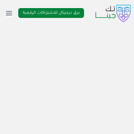
لتجاوز
لى
برق ديجيتال للاشتراكات الرقمية
لمحتوى