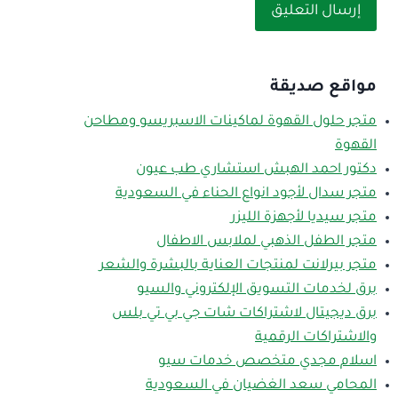
مواقع صديقة
متجر حلول القهوة لماكينات الاسبريسو ومطاحن
القهوة
دكتور احمد الهبش استشاري طب عيون
متجر سدال لأجود انواع الحناء في السعودية
متجر سيديا لأجهزة الليزر
متجر الطفل الذهبي لملابس الاطفال
متجر بيرلانت لمنتجات العناية بالبشرة والشعر
برق لخدمات التسويق الإلكتروني والسيو
برق ديجيتال لاشتراكات شات جي بي تي بلس
والاشتراكات الرقمية
اسلام مجدي متخصص خدمات سيو
المحامي سعد الغضيان في السعودية