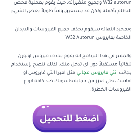
W32 autorun وجميع متغيراته، حيث يقوم بعملية فحص
النظام بأكمله ولكن قد يستغرق وقتاً طويلاً بعض الشيء
وبمجرد انتهائه سيقوم بحذف جميع الفيروسات والديدان
الخاصة بفايروس W32 Autorun
والمميز في هذا البرنامج انه يقوم بحذف فيروس اوتورن
تلقائياً مستقبلاً دون اي تدخل منك، لذلك ننصح بإستخدام
بجانب
انتي فايروس مجاني
مثل افيرا انتي فايروس او
افاست، حتي تعزز من حماية حاسوبك ضد كافة انواع
الفيروسات الخطرة.