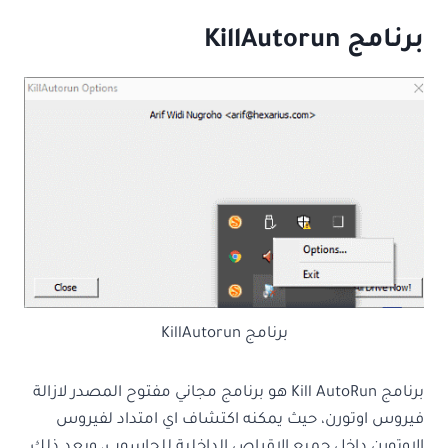
برنامج KillAutorun
برنامج KillAutorun
برنامج Kill AutoRun هو برنامج مجاني مفتوح المصدر لازالة
فيروس اوتورن، حيث يمكنه اكتشاف اي امتداد لفيروس
الاوتورن داخل جميع الاقراص الداخلية للحاسوب، وبعد ذلك