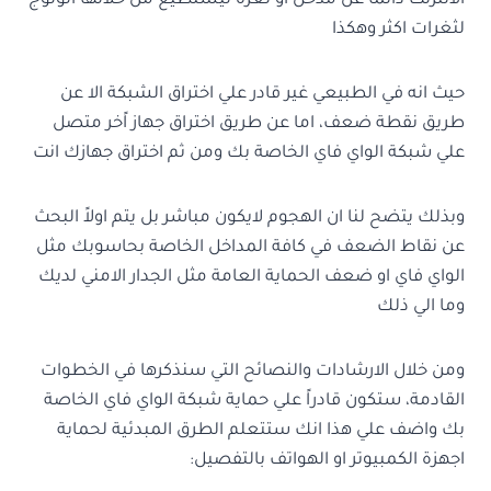
الانترنت دائما عن مدخل او ثغرة ليستطيع من خلالها الولوج
لثغرات اكثر وهكذا
حيث انه في الطبيعي غير قادر علي اختراق الشبكة الا عن
طريق نقطة ضعف، اما عن طريق اختراق جهاز اًخر متصل
علي شبكة الواي فاي الخاصة بك ومن ثم اختراق جهازك انت
وبذلك يتضح لنا ان الهجوم لايكون مباشر بل يتم اولاً البحث
عن نقاط الضعف في كافة المداخل الخاصة بحاسوبك مثل
الواي فاي او ضعف الحماية العامة مثل الجدار الامني لديك
وما الي ذلك
ومن خلال الارشادات والنصائح التي سنذكرها في الخطوات
القادمة، ستكون قادراً علي حماية شبكة الواي فاي الخاصة
بك واضف علي هذا انك ستتعلم الطرق المبدئية لحماية
اجهزة الكمبيوتر او الهواتف بالتفصيل: