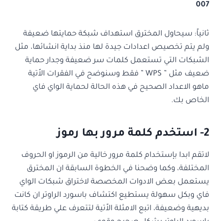
007
ثانياً: سيحاول المخترق استهداف شبكة حمايتها ضعيفة
ولم يتم تخصيص اعدادات جيدة لها منذ بداية انشائها، مثل
الشبكات التي تستعمل كلمات سر ضعيفة وجدار حماية
ضعيف مثل ” WPS ” فقط وسنوضح في الفقرات الاًتية
ماهو الاعداد الصحيح في هذه الحالة لحماية الواي فاي
الخاص بك.
2- استخدم كلمة مرور بها رموز
لاتقم ابدا بإستخدام كلمة مرور خالية من الرموز او الحروف
المختلفة، وكما وضحنا في الخطوة السابقة ان المخترق
يستعمل بعض الادوات المخصصة لاختراق شبكات الواي
فاي وبكل سهولة يستطيع اكتشاف باسورد الراوتر ان كانت
بديهية وضعيفة، اتبع الامثلة الاًتية لتتعرف علي طريقة كتابة