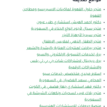
مواقع صديقة
متجر حلول القهوة لماكينات الاسبريسو ومطاحن
القهوة
دكتور احمد الهبش استشاري طب عيون
متجر سدال لأجود انواع الحناء في السعودية
متجر سيديا لأجهزة الليزر
متجر الطفل الذهبي لملابس الاطفال
متجر بيرلانت لمنتجات العناية بالبشرة والشعر
برق لخدمات التسويق الإلكتروني والسيو
برق ديجيتال لاشتراكات شات جي بي تي بلس
والاشتراكات الرقمية
اسلام مجدي متخصص خدمات سيو
المحامي سعد الغضيان في السعودية
دكتور فهد استشاري جهاز هضمي في الكويت
متجر بلاك فيب لسحبات ونكهات الشيشة في
السعودية
منصة جروفات للإستشارات الهندسية