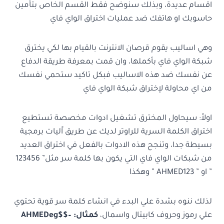
اقسام عديدة، وبذلك سنوضح فقط القسم الخاص بتأمين
حاسوبك او هاتفك ضد عمليات اختراق الواي فاي
وهي اساليب يقوم قرصان الانترنت بالقيام بها لكي يخترق
شبكة الواي فاي بأكملها، وان قمت بمعرفة طريقة الدفاع
عن نفسك ضد هذه الاساليب فبكل تاكيد ستحمي نفسك
من اي محاولة لإختراق شبكة الواي فاي
اولاً: سيحاول المخترق تشغيل ادوات مخصصة تستطيع
اختراق الكلمة السرية للراوتر لديك عن طريق اًليات برمجية
بسيطة جدا، وتنجح هذه الادوات بالفعل في اختراق العديد
من شبكات الواي فاي التي يكون بها كلمة سر مثل” 123456
” او ” AHMED123 ” وهكذا
لذلك ننوه بشدة علي البدء في انشاء كلمة سر قوية تحتوي
علي رموز وحروف كابيتال واسمال،
كمثال: AHMEDeg$$–