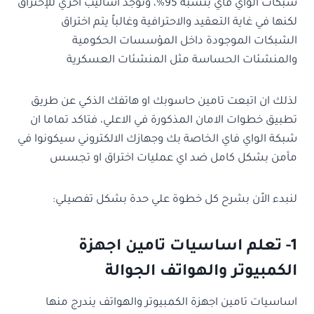
شبكات الواي فاي بنسبة 95%، وتوجد اساليب اخري للإختراق
لكنها في غاية التعقيد والاحترافية وغالباً يتم اختراق
الشبكات الموجودة داخل المؤسسات الحكومية
والمنشئات الحساسة مثل المنشئات العسكرية
لذلك ان اتبعت تامين حاسوبك او هاتفك الذكي عن طريق
تطبيق خطوات الامان المذكورة في الاعلي، فتاكد تماما ان
شبكة الواي فاي الخاصة بك وجهازك الالكتروني سيكونوا في
مأمن بشكل كامل ضد اي عمليات اختراق او تجسس
لنبدء الاًن بشرح كل خطوة علي حدة بشكل تفصيلي:
1- تعلم اساسيات تامين اجهزة
الكمبيوتر والهواتف الجوالة
اساسيات تامين اجهزة الكمبيوتر والهواتف يندرج منها