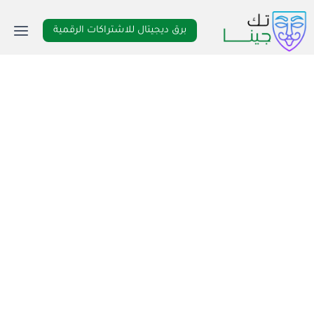
لتجاوز
لى
برق ديجيتال للاشتراكات الرقمية
لمحتوى