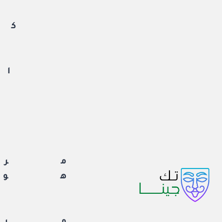
لتجاوز
لى
كم
لمحتوى
ان
ا
مرا
هوا