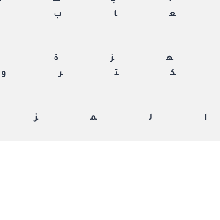
جعة
اب
زة
ترون
لمزي