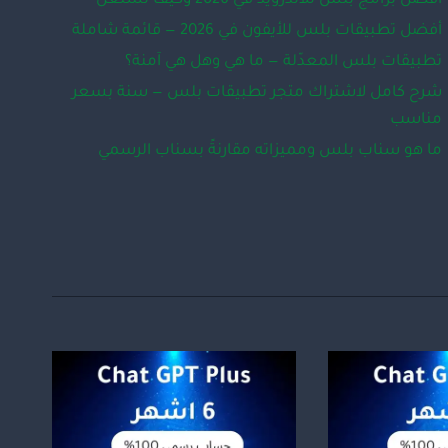
أفضل برامج بلس للأندرويد في 2026 وكيف تشتغل
أفضل تطبيقات بلس للأيفون في 2026 — قائمة شاملة
تطبيقات بلس المعدّلة — ما هي وهل هي آمنة؟
شرح كامل لاشتراك متجر تطبيقات بلس — سنة بسعر
مناسب
ما هو سناب بلس ومميزاته مقارنةً بسناب الرسمي