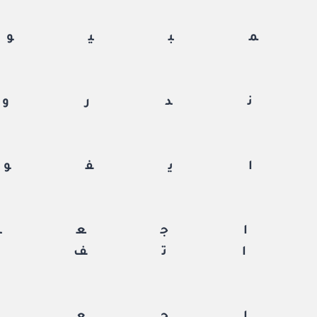
بيوت
دروي
يفون
جعة
تف