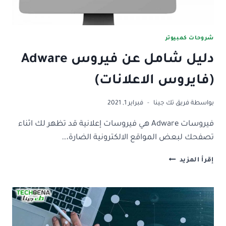
شروحات كمبيوتر
دليل شامل عن فيروس Adware
(فايروس الاعلانات)
بواسطة
فريق تك جينا
فبراير 1, 2021
فيروسات Adware هي فيروسات إعلانية قد تظهر لك اثناء
تصفحك لبعض المواقع الالكترونية الضارة،…
دليل
إقرأ المزيد
شامل
عن
فيروس
ADWARE
(فايروس
الاعلانات)