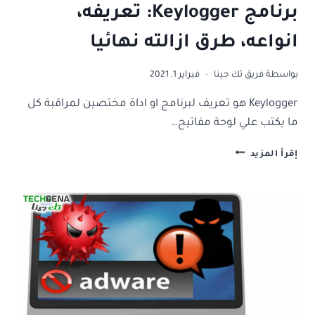
برنامج Keylogger: تعريفه،
انواعه، طرق ازالته نهائيا
بواسطة
فريق تك جينا
فبراير 1, 2021
Keylogger هو تعريف لبرنامج او اداة مختصين لمراقبة كل
ما يكتب علي لوحة مفاتيح…
برنامج
إقرأ المزيد
KEYLOGGER:
تعريفه،
انواعه،
طرق
ازالته
نهائيا