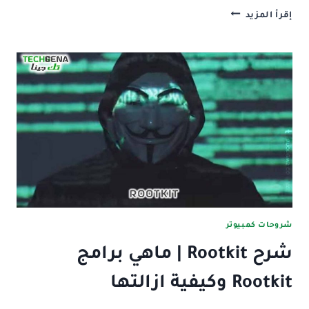
فيروس
إقرأ المزيد
WANNACRY:
تعريفه،
تاريخه
واساليب
اختراقه
شروحات كمبيوتر
شرح Rootkit | ماهي برامج
Rootkit وكيفية ازالتها