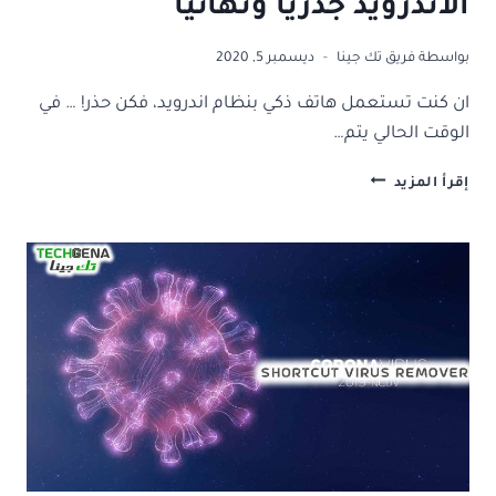
الاندرويد جذرياً ونهائياً
بواسطة
فريق تك جينا
ديسمبر 5, 2020
ان كنت تستعمل هاتف ذكي بنظام اندرويد، فكن حذر! … في
الوقت الحالي يتم…
ازالة
إقرأ المزيد
فيروس
الاعلانات
في
الاندرويد
جذرياً
ونهائياً