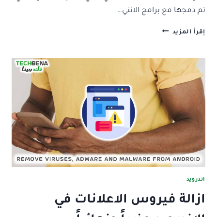
تم دمجها مع برامج الانتي…
ما
إقرأ المزيد
هي
تقنية
REAL
TIME
PROTECTION
في
برامج
الحماية؟
اندرويد
ازالة فيروس الاعلانات في