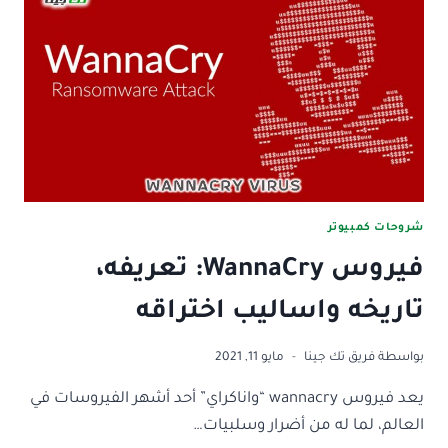
اَلية
عمله
واكثر!
شروحات كمبيوتر
فيروس WannaCry: تعريفه،
تاريخه واساليب اختراقه
بواسطة
فريق تك جينا
مايو 11, 2021
يعد فيروس wannacry “واناكراي” أحد أشهر الفيروسات في
العالم، لما له من أضرار وسلبيات…