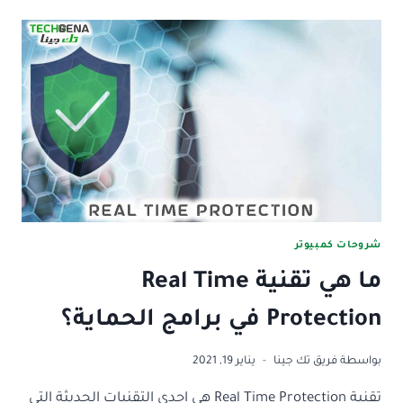
تعريفها،
كيفية
اكتشافها،
الحماية
منها
شروحات كمبيوتر
ما هي تقنية Real Time
Protection في برامج الحماية؟
بواسطة
فريق تك جينا
يناير 19, 2021
تقنية Real Time Protection هي احدي التقنيات الحديثة التي