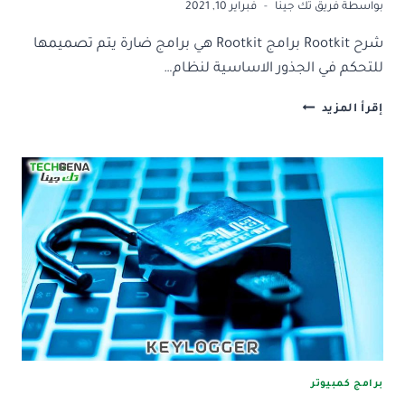
بواسطة
فريق تك جينا
فبراير 10, 2021
شرح Rootkit برامج Rootkit هي برامج ضارة يتم تصميمها
للتحكم في الجذور الاساسية لنظام…
شرح
إقرأ المزيد
ROOTKIT
|
ماهي
برامج
ROOTKIT
وكيفية
ازالتها
برامج كمبيوتر