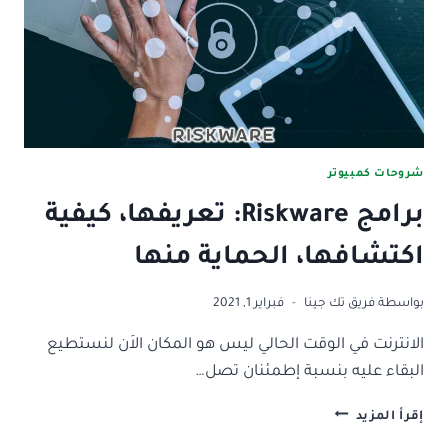
شروحات كمبيوتر
برامج Riskware: تعريفها، كيفية
اكتشافها، الحماية منها
بواسطة
فريق تك جينا
فبراير 1, 2021
الانترنت في الوقت الحالي ليس هو المكان الاَن لنستطيع
البقاء عليه بنسبة إطمئنان تصل…
برامج
إقرأ المزيد
RISKWARE: