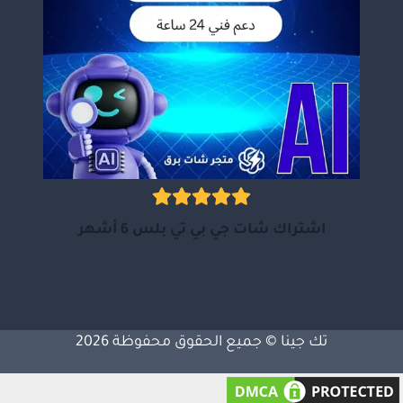
اشتراك شات جي بي تي بلس 6 أشهر
تك جينا © جميع الحقوق محفوظة 2026