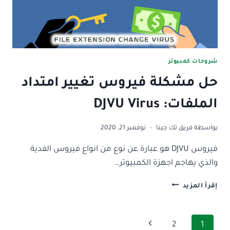
(مجانية)
شروحات كمبيوتر
حل مشكلة فيروس تغيير امتداد
الملفات: DJVU Virus
بواسطة
فريق تك جينا
نوفمبر 21, 2020
فيروس DJVU هو عبارة عن نوع من انواع فيروس الفدية
والذي يهاجم اجهزة الكمبيوتر…
حل
إقرأ المزيد
مشكلة
فيروس
تغيير
تنقل
الصفحة
2
1
امتداد