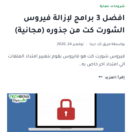
شروحات حماية
افضل 3 برامج لإزالة فيروس
الشورت كت من جذوره (مجانية)
بواسطة
فريق تك جينا
نوفمبر 24, 2020
فيروس شورت كت هو فايروس يقوم بتغيير امتداد الملفات
الي امتداد اخر خاص به…
افضل
إقرأ المزيد
3
برامج
لإزالة
فيروس
الشورت
كت
من
جذوره