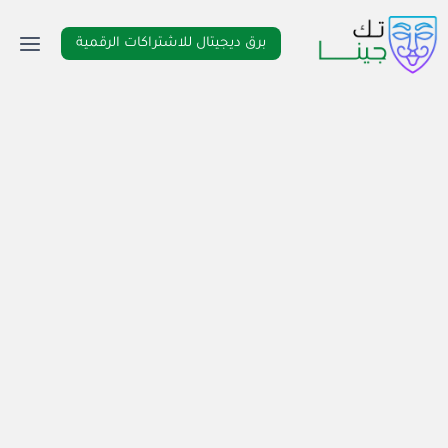
لتجاوز
لى
برق ديجيتال للاشتراكات الرقمية
لمحتوى