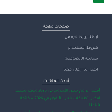
الملفات:
الصفحة
التالية
DJVU
VIRUS
صفحات مهمة
ابلغنا برابط لايعمل
شروط الإستخدام
سياسة الخصوصية
اتصل بنا | إعلن معنا
أحدث المقالات
أفضل برامج بلس للأندرويد في 2026 وكيف تشتغل
أفضل تطبيقات بلس للأيفون في 2026 — قائمة
شاملة