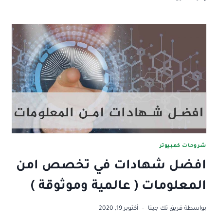
الحاسوب:
تعريفه،
انواعه،
طرق
انتقاله
وأكثر!
شروحات كمبيوتر
افضل شهادات في تخصص امن
المعلومات ( عالمية وموثوقة )
بواسطة
فريق تك جينا
أكتوبر 19, 2020