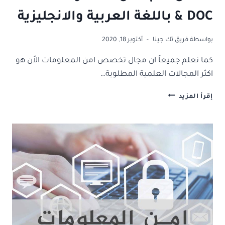
& DOC باللغة العربية والانجليزية
بواسطة
فريق تك جينا
أكتوبر 18, 2020
كما نعلم جميعاً ان مجال تخصص امن المعلومات الاًن هو
اكثر المجالات العلمية المطلوبة…
افضل
إقرأ المزيد
كتب
امن
المعلومات
PDF
&
DOC
باللغة
العربية
والانجليزية