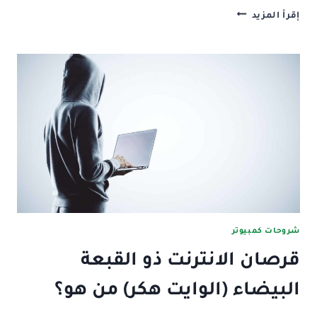
عناصر
إقرأ المزيد
امن
المعلومات..
اهم
7
عناصر
يجب
معرفتهم
شروحات كمبيوتر
قرصان الانترنت ذو القبعة
البيضاء (الوايت هكر) من هو؟