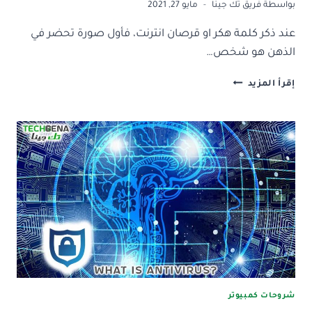
بواسطة
فريق تك جينا
مايو 27, 2021
عند ذكر كلمة هكر او قرصان انترنت، فأول صورة تحضر في
الذهن هو شخص…
قرصان
إقرأ المزيد
الانترنت
ذو
القبعة
البيضاء
(الوايت
هكر)
من
هو؟
شروحات كمبيوتر