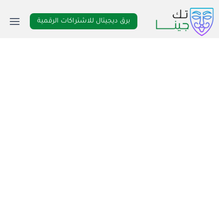
لتجاوز
لى
برق ديجيتال للاشتراكات الرقمية
لمحتوى