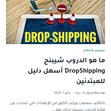
SEO؟
دليلك
الشامل
بيزنيس واعمال
ما هو الدروب شيبنج
DropShipping أسهل دليل
للمبتدئين
بواسطة
فريق تك جينا
مايو 1, 2023
بالتأكيد سمعت ورأيت الكثير من الإعلانات التي تتحدث عن
فكرة الدروب شيبنج لذلك فهي…