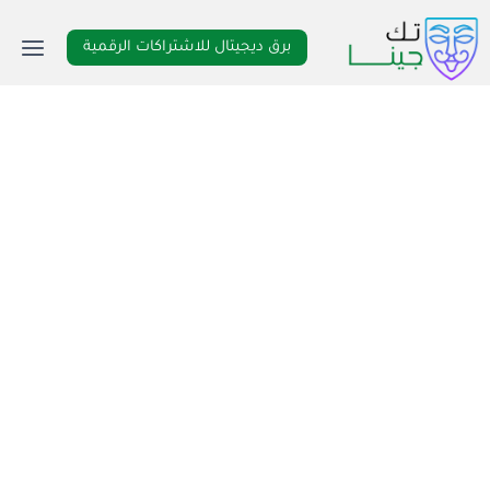
لتجاوز
لى
برق ديجيتال للاشتراكات الرقمية
لمحتوى