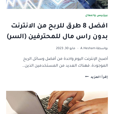
بيزنيس واعمال
افضل 8 طرق للربح من الانترنت
بدون راس مال للمحترفين (السر)
بواسطة
A.Hesham
مايو 30, 2023
أصبح الإنترنت اليوم واحدة من أفضل وسائل الربح
الموجودة، فهناك العديد من المستخدمين الذين…
افضل
إقرأ المزيد
8
طرق
للربح
من
الانترنت
بدون
راس