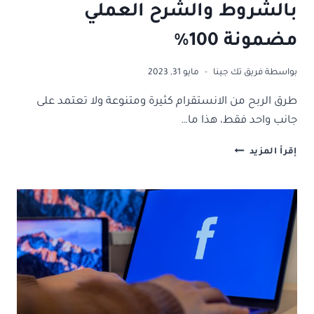
بالشروط والشرح العملي
مضمونة 100%
بواسطة
فريق تك جينا
مايو 31, 2023
طرق الربح من الانستقرام كثيرة ومتنوعة ولا تعتمد على
جانب واحد فقط، هذا ما…
9
إقرأ المزيد
طرق
للربح
من
الانستقرام
بالشروط
والشرح
العملي
مضمونة
100%