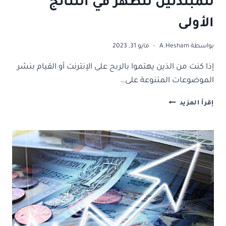
للمبتدئين لتظهر في النتائج
الأولى
بواسطة
A.Hesham
مايو 31, 2023
إذا كنت من الذين يهتموا بالربح على الإنترنت أو القيام بنشر
الموضوعات المتنوعة على…
ما
إقرأ المزيد
هو
السيو
SEO
أبسط
دليل
للمبتدئين
لتظهر
في
النتائج
الأولى