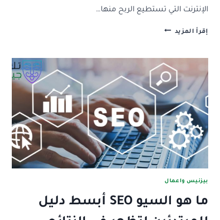
الإنترنت التي تستطيع الربح منها…
دليل
إقرأ المزيد
المبتدئين:
التسويق
بالعمولة
AFFILIATE
MARKETING
بيزنيس واعمال
ما هو السيو SEO أبسط دليل