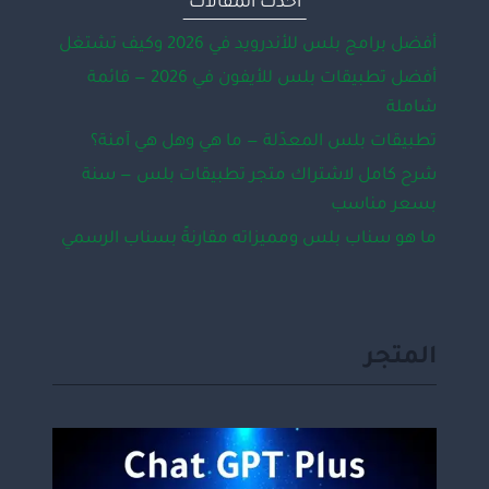
أحدث المقالات
أفضل برامج بلس للأندرويد في 2026 وكيف تشتغل
أفضل تطبيقات بلس للأيفون في 2026 — قائمة
شاملة
تطبيقات بلس المعدّلة — ما هي وهل هي آمنة؟
شرح كامل لاشتراك متجر تطبيقات بلس — سنة
بسعر مناسب
ما هو سناب بلس ومميزاته مقارنةً بسناب الرسمي
المتجر